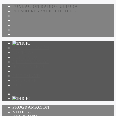
FUNDACIÓN RADIO CULTURA
PREMIO RFI-RADIO CULTURA
PROGRAMACIÓN
NOTICIAS
CONTACTO
QUIENES SOMOS
IR A AMADEUS
ON DEMAND
ESCUCHAR
VER
PROGRAMACIÓN
NOTICIAS