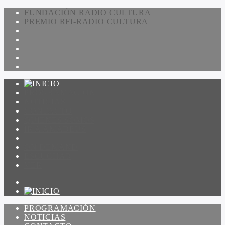
FUNDACIÓN RADIO CULTURA
PREMIO RFI-RADIO CULTURA
PROGRAMACIÓN
NOTICIAS
CONTACTO
QUIENES SOMOS
IR A AMADEUS
ON DEMAND
ESCUCHAR
VER
PROGRAMACIÓN
NOTICIAS