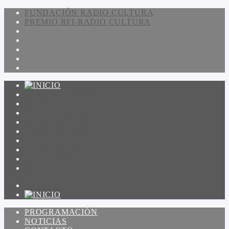
FUNDACIÓN RADIO CULTURA
PREMIO RFI-RADIO CULTURA
PROGRAMACIÓN
NOTICIAS
CONTACTO
QUIENES SOMOS
IR A AMADEUS
ON DEMAND
ESCUCHAR
VER
PROGRAMACIÓN
NOTICIAS