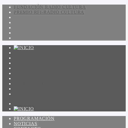
FUNDACIÓN RADIO CULTURA
PREMIO RFI-RADIO CULTURA
PROGRAMACIÓN
NOTICIAS
CONTACTO
QUIENES SOMOS
IR A AMADEUS
ON DEMAND
ESCUCHAR
VER
PROGRAMACIÓN
NOTICIAS