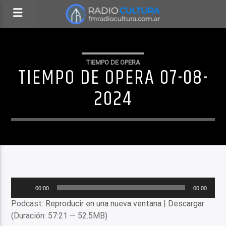
TIEMPO DE OPERA
TIEMPO DE OPERA 07-08-
2024
Reproductor
00:00
00:00
de
Podcast:
Reproducir en una nueva ventana
|
Descargar
audio
(Duración: 57:21 — 52.5MB)