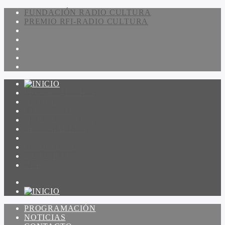
FUNDACIÓN RADIO CULTURA
PREMIO RFI-RADIO CULTURA
PROGRAMACIÓN
NOTICIAS
CONTACTO
QUIENES SOMOS
IR A AMADEUS
ON DEMAND
ESCUCHAR
VER
PROGRAMACIÓN
NOTICIAS