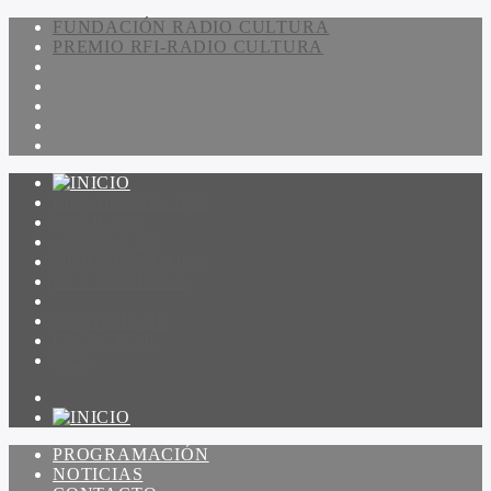
FUNDACIÓN RADIO CULTURA
PREMIO RFI-RADIO CULTURA
PROGRAMACIÓN
NOTICIAS
CONTACTO
QUIENES SOMOS
IR A AMADEUS
ON DEMAND
ESCUCHAR
VER
PROGRAMACIÓN
NOTICIAS