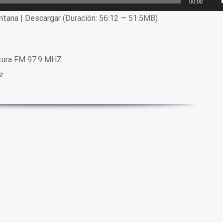
00:00
ntana
|
Descargar
(Duración: 56:12 — 51.5MB)
tura FM 97.9 MHZ
z