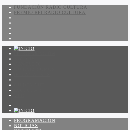
FUNDACIÓN RADIO CULTURA
PREMIO RFI-RADIO CULTURA
PROGRAMACIÓN
NOTICIAS
CONTACTO
QUIENES SOMOS
IR A AMADEUS
ON DEMAND
ESCUCHAR
VER
PROGRAMACIÓN
NOTICIAS