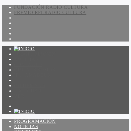
FUNDACIÓN RADIO CULTURA
PREMIO RFI-RADIO CULTURA
PROGRAMACIÓN
NOTICIAS
CONTACTO
QUIENES SOMOS
IR A AMADEUS
ON DEMAND
ESCUCHAR
VER
PROGRAMACIÓN
NOTICIAS