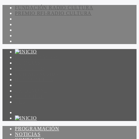
FUNDACIÓN RADIO CULTURA
PREMIO RFI-RADIO CULTURA
PROGRAMACIÓN
NOTICIAS
CONTACTO
QUIENES SOMOS
IR A AMADEUS
ON DEMAND
ESCUCHAR
VER
PROGRAMACIÓN
NOTICIAS