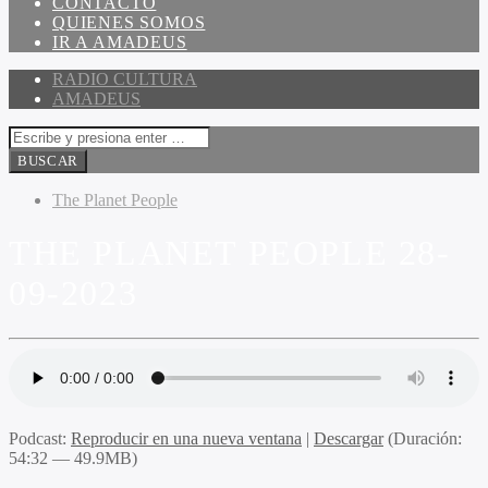
CONTACTO
QUIENES SOMOS
IR A AMADEUS
RADIO CULTURA
AMADEUS
The Planet People
THE PLANET PEOPLE 28-
09-2023
Podcast:
Reproducir en una nueva ventana
|
Descargar
(Duración:
54:32 — 49.9MB)