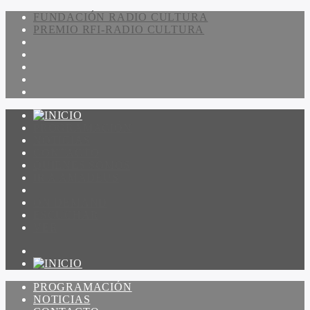
FUNDACIÓN RADIO CULTURA
PREMIO RFI-RADIO CULTURA
PROGRAMACIÓN
NOTICIAS
CONTACTO
QUIENES SOMOS
IR A AMADEUS
ON DEMAND
ESCUCHAR
VER
PROGRAMACIÓN
NOTICIAS