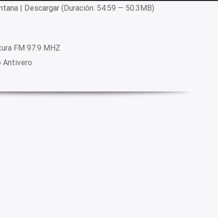
ntana
|
Descargar
(Duración: 54:59 — 50.3MB)
tura FM 97.9 MHZ
o Antivero