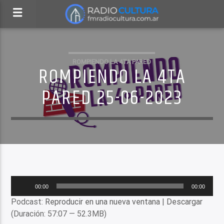
ROMPIENDO LA 4TA PARED
ROMPIENDO LA 4TA
PARED 25-06-2023
Reproductor
00:00
00:00
de
Podcast:
Reproducir en una nueva ventana
|
Descargar
audio
(Duración: 57:07 — 52.3MB)