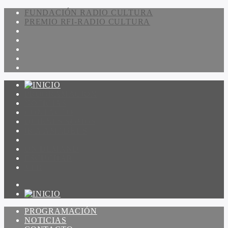
FUNDACIÓN RADIO CULTURA
PREMIO RFI-RADIO CULTURA
PROGRAMACIÓN
NOTICIAS
CONTACTO
QUIENES SOMOS
IR A AMADEUS
ON DEMAND
ESCUCHAR
VER
PROGRAMACIÓN
NOTICIAS