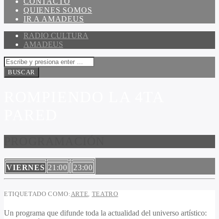
CONTACTO
QUIENES SOMOS
IR A AMADEUS
RADIO CULTURA
AMADEUS
ROMPIENDO LA 4TA
PARED
PROGRAMACIÓN
VIERNES
21:00
23:00
ETIQUETADO COMO:
ARTE
,
TEATRO
Un programa que difunde toda la actualidad del universo artístico: