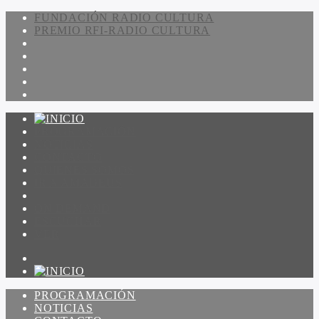
FUNDACIÓN RADIO CULTURA
PREMIO RFI-RADIO CULTURA
PROGRAMACIÓN
NOTICIAS
CONTACTO
QUIENES SOMOS
IR A AMADEUS
ON DEMAND
ESCUCHAR
VER
PROGRAMACIÓN
NOTICIAS