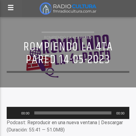
ROMPIENDO LA 4TA PARED
ROMPIENDO LA 4TA
PARED 14-05-2023
Reproductor
00:00
00:00
de
Podcast:
Reproducir en una nueva ventana
|
Descargar
audio
(Duración: 55:41 — 51.0MB)