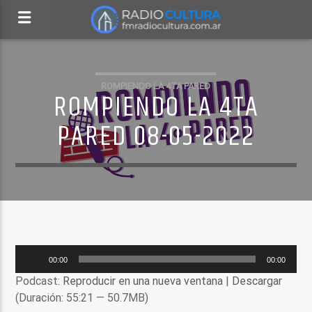
ROMPIENDO LA 4TA PARED
ROMPIENDO LA 4TA
PARED 08-05-2022
Reproductor
00:00
00:00
de
Podcast:
Reproducir en una nueva ventana
|
Descargar
audio
(Duración: 55:21 — 50.7MB)