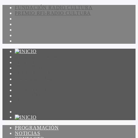
FUNDACIÓN RADIO CULTURA
PREMIO RFI-RADIO CULTURA
PROGRAMACIÓN
NOTICIAS
CONTACTO
QUIENES SOMOS
IR A AMADEUS
ON DEMAND
ESCUCHAR
VER
PROGRAMACIÓN
NOTICIAS