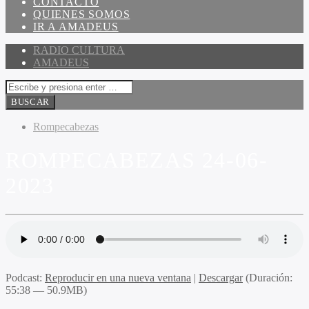
CONTACTO
QUIENES SOMOS
IR A AMADEUS
RADIO CULTURA
AMADEUS
Rompecabezas
ROMPECABEZAS 24-06-
2023
Podcast:
Reproducir en una nueva ventana
|
Descargar
(Duración:
55:38 — 50.9MB)