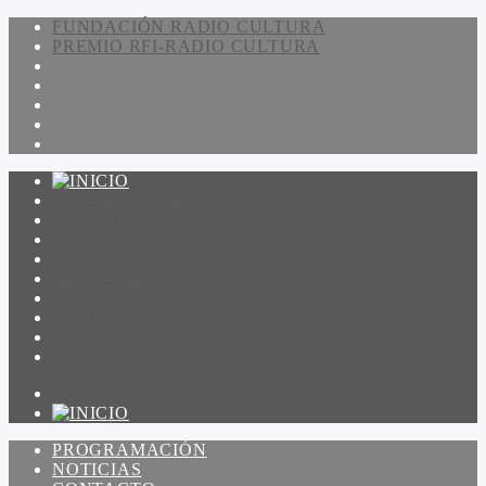
FUNDACIÓN RADIO CULTURA
PREMIO RFI-RADIO CULTURA
PROGRAMACIÓN
NOTICIAS
CONTACTO
QUIENES SOMOS
IR A AMADEUS
ON DEMAND
ESCUCHAR
VER
PROGRAMACIÓN
NOTICIAS