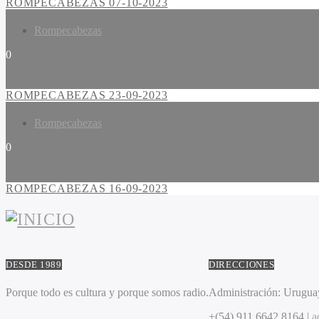
ROMPECABEZAS 07-10-2023
Rompecabezas
0
ROMPECABEZAS 23-09-2023
Rompecabezas
0
ROMPECABEZAS 16-09-2023
DESDE 1989
DIRECCIONES
Porque todo es cultura y porque somos radio.
Administración:
Uruguay
+(54) 911 6642 8164 |
a