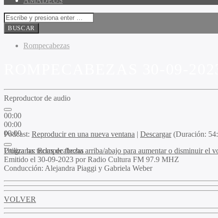
AMADEUS
Rompecabezas
ROMPECABEZAS 30-09-202
Reproductor de audio
00:00
00:00
00:00
Podcast:
Reproducir en una nueva ventana
|
Descargar
(Duración: 5
Utiliza las teclas de flecha arriba/abajo para aumentar o disminuir el 
Programa:
Rompecabezas
Emitido el
30-09-2023 por Radio Cultura FM 97.9 MHZ
Conducción:
Alejandra Piaggi y Gabriela Weber
VOLVER