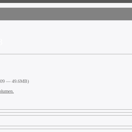
3
4:09 — 49.6MB)
volumen.