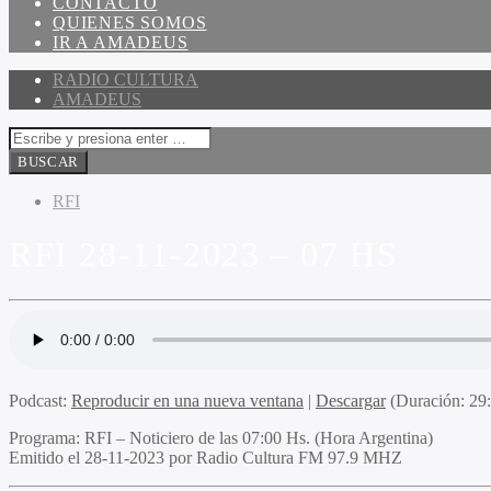
CONTACTO
QUIENES SOMOS
IR A AMADEUS
RADIO CULTURA
AMADEUS
RFI
RFI 28-11-2023 – 07 HS
Podcast:
Reproducir en una nueva ventana
|
Descargar
(Duración: 2
Programa
: RFI – Noticiero de las 07:00 Hs. (Hora Argentina)
Emitido
el 28-11-2023 por Radio Cultura FM 97.9 MHZ