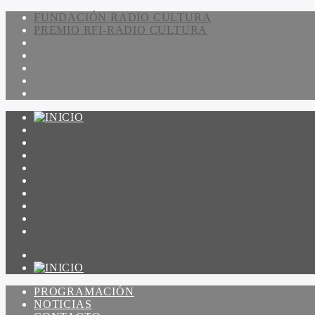
FUNDACIÓN RADIO CULTURA
PREMIO RFI-RADIO CULTURA
PROGRAMACIÓN
NOTICIAS
CONTACTO
QUIENES SOMOS
IR A AMADEUS
ON DEMAND
ESCUCHAR
VER
PROGRAMACIÓN
NOTICIAS