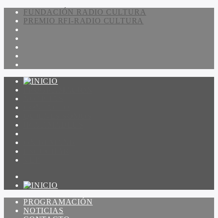
FUNDACIÓN RADIO CULTURA
PREMIO RFI-RADIO CULTURA
PROGRAMACIÓN
NOTICIAS
CONTACTO
QUIENES SOMOS
IR A AMADEUS
ON DEMAND
ESCUCHAR
VER
PROGRAMACIÓN
NOTICIAS