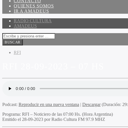
CONTACTO
QUIENES SOMOS
IR A AMADEUS
RADIO CULTURA
AMADEUS
RFI
RFI 28-09-2023 – 07 HS
Podcast:
Reproducir en una nueva ventana
|
Descargar
(Duración: 2
Programa
: RFI – Noticiero de las 07:00 Hs. (Hora Argentina)
Emitido
el 28-09-2023 por Radio Cultura FM 97.9 MHZ