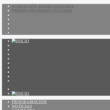
FUNDACIÓN RADIO CULTURA
PREMIO RFI-RADIO CULTURA
PROGRAMACIÓN
NOTICIAS
CONTACTO
QUIENES SOMOS
IR A AMADEUS
ON DEMAND
ESCUCHAR
VER
PROGRAMACIÓN
NOTICIAS