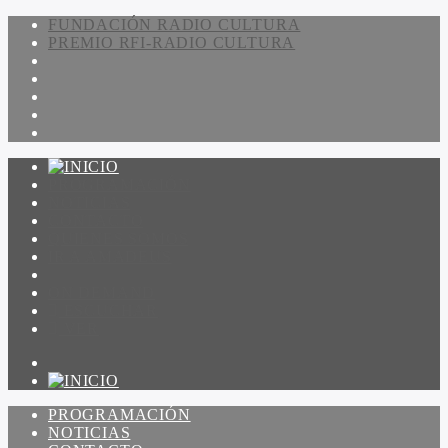
FUNDACIÓN RADIO CULTURA
PREMIO RFI-RADIO CULTURA
PROGRAMACIÓN
NOTICIAS
CONTACTO
QUIENES SOMOS
IR A AMADEUS
ON DEMAND
ESCUCHAR
VER
PROGRAMACIÓN
NOTICIAS