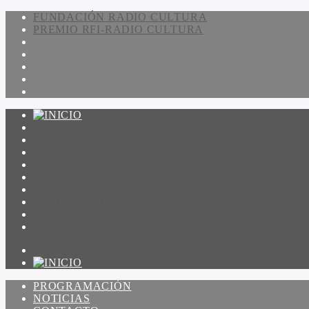
FUNDACIÓN RADIO CULTURA
PREMIO RFI-RADIO CULTURA
PROGRAMACIÓN
NOTICIAS
CONTACTO
QUIENES SOMOS
IR A AMADEUS
ON DEMAND
ESCUCHAR
VER
PROGRAMACIÓN
NOTICIAS