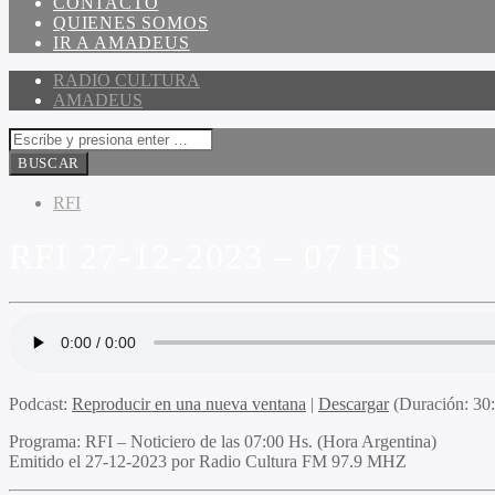
CONTACTO
QUIENES SOMOS
IR A AMADEUS
RADIO CULTURA
AMADEUS
RFI
RFI 27-12-2023 – 07 HS
Podcast:
Reproducir en una nueva ventana
|
Descargar
(Duración: 3
Programa
: RFI – Noticiero de las 07:00 Hs. (Hora Argentina)
Emitido
el 27-12-2023 por Radio Cultura FM 97.9 MHZ