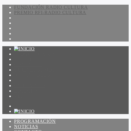
FUNDACIÓN RADIO CULTURA
PREMIO RFI-RADIO CULTURA
PROGRAMACIÓN
NOTICIAS
CONTACTO
QUIENES SOMOS
IR A AMADEUS
ON DEMAND
ESCUCHAR
VER
PROGRAMACIÓN
NOTICIAS