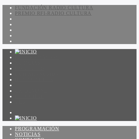
FUNDACIÓN RADIO CULTURA
PREMIO RFI-RADIO CULTURA
PROGRAMACIÓN
NOTICIAS
CONTACTO
QUIENES SOMOS
IR A AMADEUS
ON DEMAND
ESCUCHAR
VER
PROGRAMACIÓN
NOTICIAS