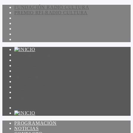
FUNDACIÓN RADIO CULTURA
PREMIO RFI-RADIO CULTURA
PROGRAMACIÓN
NOTICIAS
CONTACTO
QUIENES SOMOS
IR A AMADEUS
ON DEMAND
ESCUCHAR
VER
PROGRAMACIÓN
NOTICIAS