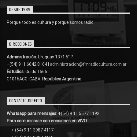
DESDE 1989
Porque todo es cultura y porque somos radio.
DIRECCIONES
Administración:
Uruguay 1371 5° P.
+(54) 911 6642 8164 |
administracion@fmradiocultura.com.ar
Estudios:
Guido 1566.
C1016ACG
. CABA.
República Argentina.
CONTACTO DIRECTO
Whatsapp para mensajes:
+(54) 9 11 5577 1192
Para comunicarse con emisiones en VIVO:
+ (54) 9 11 3987 4117