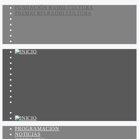
FUNDACIÓN RADIO CULTURA
PREMIO RFI-RADIO CULTURA
PROGRAMACIÓN
NOTICIAS
CONTACTO
QUIENES SOMOS
IR A AMADEUS
ON DEMAND
ESCUCHAR
VER
PROGRAMACIÓN
NOTICIAS