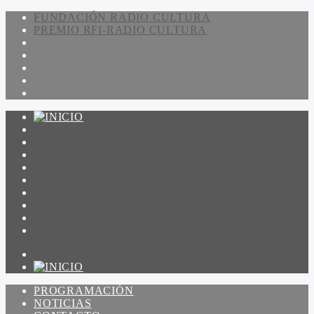
FUNDACIÓN RADIO CULTURA
PREMIO RFI-RADIO CULTURA
PROGRAMACIÓN
NOTICIAS
CONTACTO
QUIENES SOMOS
IR A AMADEUS
ON DEMAND
ESCUCHAR
VER
PROGRAMACIÓN
NOTICIAS