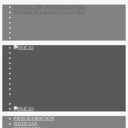
FUNDACIÓN RADIO CULTURA
PREMIO RFI-RADIO CULTURA
PROGRAMACIÓN
NOTICIAS
CONTACTO
QUIENES SOMOS
IR A AMADEUS
ON DEMAND
ESCUCHAR
VER
PROGRAMACIÓN
NOTICIAS