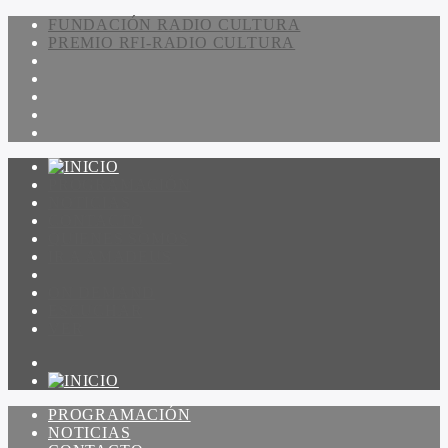
FUNDACIÓN RADIO CULTURA
PREMIO RFI-RADIO CULTURA
PROGRAMACIÓN
NOTICIAS
CONTACTO
QUIENES SOMOS
IR A AMADEUS
ON DEMAND
ESCUCHAR
VER
PROGRAMACIÓN
NOTICIAS