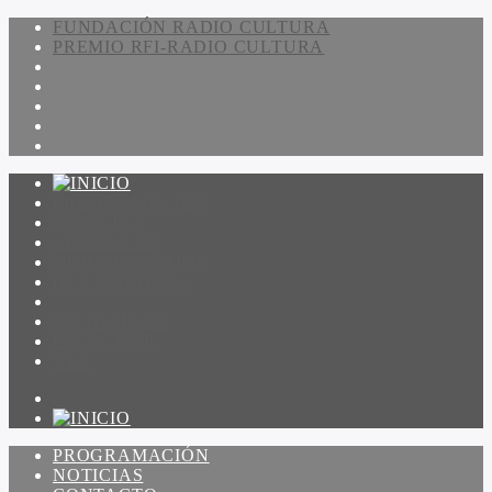
FUNDACIÓN RADIO CULTURA
PREMIO RFI-RADIO CULTURA
PROGRAMACIÓN
NOTICIAS
CONTACTO
QUIENES SOMOS
IR A AMADEUS
ON DEMAND
ESCUCHAR
VER
PROGRAMACIÓN
NOTICIAS