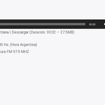
00:00
ntana
|
Descargar
(Duración: 30:02 — 27.5MB)
00 Hs. (Hora Argentina)
ltura FM 97.9 MHZ