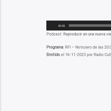
Reproductor
00:00
de
Podcast:
Reproducir en una nueva ve
audio
Programa
: RFI – Noticiero de las 20:
Emitido
el 16-11-2023 por Radio Cu