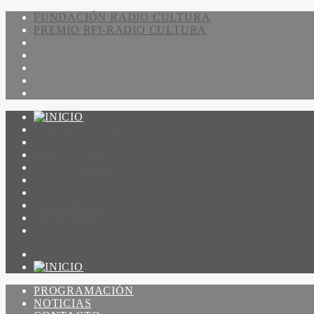
FUNDACIÓN RADIO CULTURA
PREMIO RFI-RADIO CULTURA
PROGRAMACIÓN
NOTICIAS
CONTACTO
QUIENES SOMOS
IR A AMADEUS
ON DEMAND
ESCUCHAR
VER
PROGRAMACIÓN
NOTICIAS