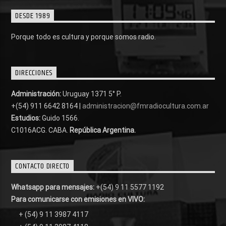
DESDE 1989
Porque todo es cultura y porque somos radio.
DIRECCIONES
Administración:
Uruguay 1371 5° P.
+(54) 911 6642 8164 |
administracion@fmradiocultura.com.ar
Estudios:
Guido 1566.
C1016ACG
. CABA.
República Argentina.
CONTACTO DIRECTO
Whatsapp para mensajes:
+(54) 9 11 5577 1192
Para comunicarse con emisiones en VIVO:
+ (54) 9 11 3987 4117