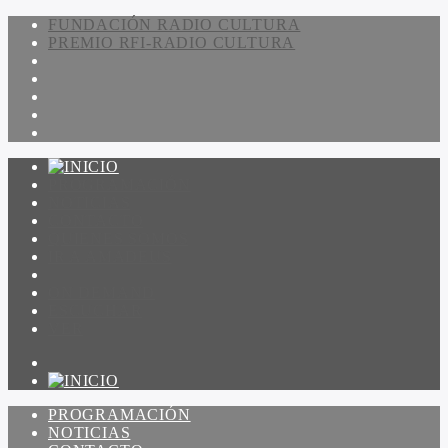
FUNDACIÓN RADIO CULTURA
PREMIO RFI-RADIO CULTURA
PROGRAMACIÓN
NOTICIAS
CONTACTO
QUIENES SOMOS
IR A AMADEUS
ON DEMAND
ESCUCHAR
VER
PROGRAMACIÓN
NOTICIAS