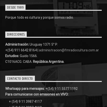
DESDE 1989
Porque todo es cultura y porque somos radio.
DIRECCIONES
Administración:
Uruguay 1371 5° P.
+(54) 911 6642 8164 |
administracion@fmradiocultura.com.ar
Estudios:
Guido 1566.
C1016ACG
. CABA.
República Argentina.
CONTACTO DIRECTO
Whatsapp para mensajes:
+(54) 9 11 5577 1192
Para comunicarse con emisiones en VIVO:
+ (54) 9 11 3987 4117