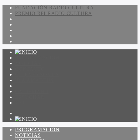
FUNDACIÓN RADIO CULTURA
PREMIO RFI-RADIO CULTURA
PROGRAMACIÓN
NOTICIAS
CONTACTO
QUIENES SOMOS
IR A AMADEUS
ON DEMAND
ESCUCHAR
VER
PROGRAMACIÓN
NOTICIAS