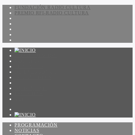
FUNDACIÓN RADIO CULTURA
PREMIO RFI-RADIO CULTURA
PROGRAMACIÓN
NOTICIAS
CONTACTO
QUIENES SOMOS
IR A AMADEUS
ON DEMAND
ESCUCHAR
VER
PROGRAMACIÓN
NOTICIAS