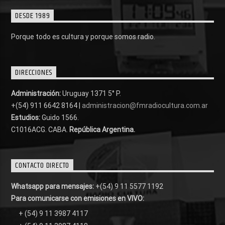
DESDE 1989
Porque todo es cultura y porque somos radio.
DIRECCIONES
Administración:
Uruguay 1371 5° P.
+(54) 911 6642 8164 |
administracion@fmradiocultura.com.ar
Estudios:
Guido 1566.
C1016ACG
. CABA.
República Argentina.
CONTACTO DIRECTO
Whatsapp para mensajes:
+(54) 9 11 5577 1192
Para comunicarse con emisiones en VIVO:
+ (54) 9 11 3987 4117