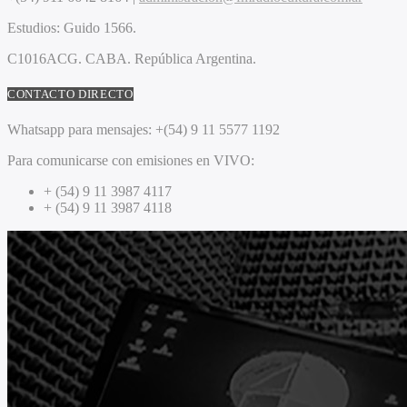
Estudios:
Guido 1566.
C1016ACG
. CABA.
República Argentina.
CONTACTO DIRECTO
Whatsapp para mensajes:
+(54) 9 11 5577 1192
Para comunicarse con emisiones en VIVO:
+ (54) 9 11 3987 4117
+ (54) 9 11 3987 4118