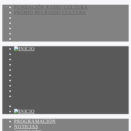
FUNDACIÓN RADIO CULTURA
PREMIO RFI-RADIO CULTURA
PROGRAMACIÓN
NOTICIAS
CONTACTO
QUIENES SOMOS
IR A AMADEUS
ON DEMAND
ESCUCHAR
VER
PROGRAMACIÓN
NOTICIAS