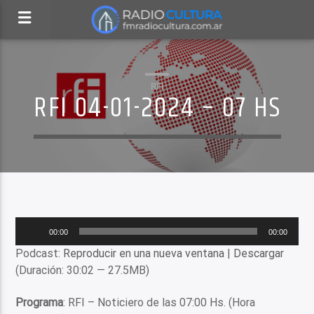
RFI
RFI 04-01-2024 – 07 HS
Reproductor
00:00
00:00
de
Podcast:
Reproducir en una nueva ventana
|
Descargar
audio
(Duración: 30:02 — 27.5MB)
Programa
: RFI – Noticiero de las 07:00 Hs. (Hora