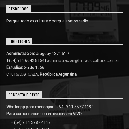
DESDE 1989
Porque todo es cultura y porque somos radio.
DIRECCIONES
Administración:
Uruguay 1371 5° P.
+(54) 911 6642 8164 |
administracion@fmradiocultura.com.ar
Estudios:
Guido 1566.
C1016ACG
. CABA.
República Argentina.
CONTACTO DIRECTO
Whatsapp para mensajes:
+(54) 9 11 5577 1192
Para comunicarse con emisiones en VIVO:
+ (54) 9 11 3987 4117