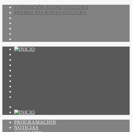
FUNDACIÓN RADIO CULTURA
PREMIO RFI-RADIO CULTURA
PROGRAMACIÓN
NOTICIAS
CONTACTO
QUIENES SOMOS
IR A AMADEUS
ON DEMAND
ESCUCHAR
VER
PROGRAMACIÓN
NOTICIAS