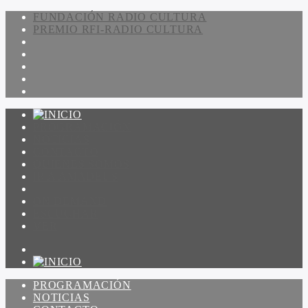
FUNDACIÓN RADIO CULTURA
PREMIO RFI-RADIO CULTURA
PROGRAMACIÓN
NOTICIAS
CONTACTO
QUIENES SOMOS
IR A AMADEUS
ON DEMAND
ESCUCHAR
VER
PROGRAMACIÓN
NOTICIAS