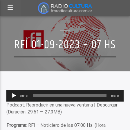
RFI
RFI 01-09-2023 – 07 HS
Reproductor
00:00
00:00
de
Podcast:
Reproducir en una nueva ventana
|
Descargar
audio
(Duración: 29:51 — 27.3MB)
Programa
: RFI – Noticiero de las 07:00 Hs. (Hora