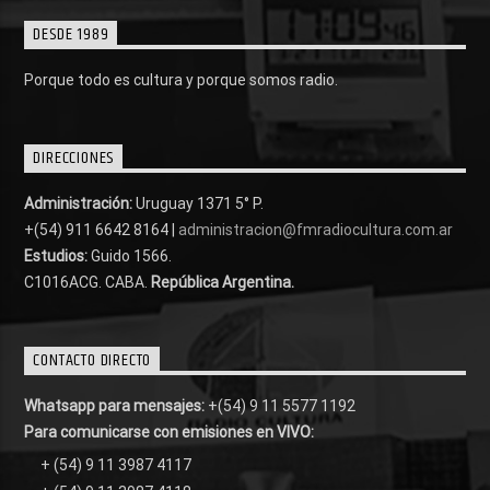
DESDE 1989
Porque todo es cultura y porque somos radio.
DIRECCIONES
Administración:
Uruguay 1371 5° P.
+(54) 911 6642 8164 |
administracion@fmradiocultura.com.ar
Estudios:
Guido 1566.
C1016ACG
. CABA.
República Argentina.
CONTACTO DIRECTO
Whatsapp para mensajes:
+(54) 9 11 5577 1192
Para comunicarse con emisiones en VIVO:
+ (54) 9 11 3987 4117